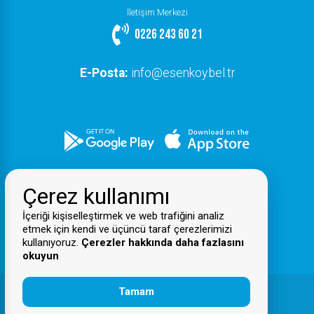
İletişim Merkezi
0226 243 60 21
E-Posta:
info@esenkoy.bel.tr
Çerez kullanımı
İçeriği kişiselleştirmek ve web trafiğini analiz
etmek için kendi ve üçüncü taraf çerezlerimizi
kullanıyoruz.
Çerezler hakkında daha fazlasını
okuyun
Tamam
© 2026 Tüm Hakları Saklıdır
Esenköy Belediyesi