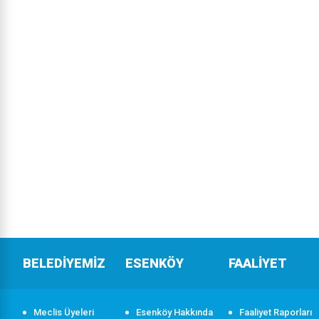
BELEDİYEMİZ
ESENKÖY
FAALİYET
Meclis Üyeleri
Esenköy Hakkında
Faaliyet Raporları