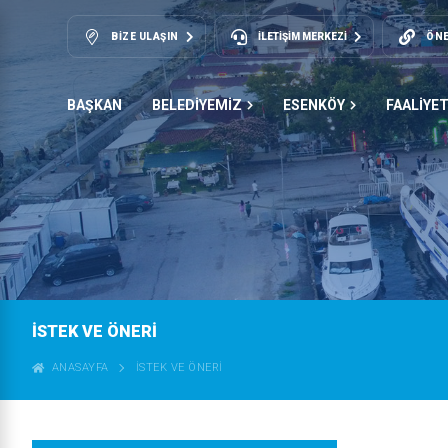
BIZE ULAŞIN
İLETİŞİM MERKEZİ
ÖNE
BAŞKAN
BELEDİYEMİZ
ESENKÖY
FAALİYE
İSTEK VE ÖNERI
ANASAYFA
İSTEK VE ÖNERI