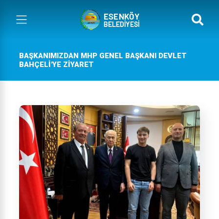
BAŞKANIMIZDAN MHP GENEL BAŞKANI DEVLET
BAHÇELİ'YE ZİYARET