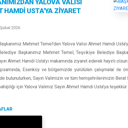
NIMIZDAN YALOVA VALİSİ
 HAMDİ USTA'YA ZİYARET
 Şubat 2026
Başkanımız Mehmet Temel’den Yalova Valisi Ahmet Hamdi Usta’y
elediye Başkanımız Mehmet Temel, Teşvikiye Belediye Başkanı
yın Ahmet Hamdi Usta’yı makamında ziyaret ederek hayırlı olsun dil
apsamında, Esenköy ve bölgemizde yürütülen çalışmalar ile önü
nde bulunulurken, Sayın Valimizin ve tüm hemşehrilerimizin Berat K
ahipliği için Yalova Valimiz Sayın Ahmet Hamdi Usta’ya teşekkür ed
AFLAR