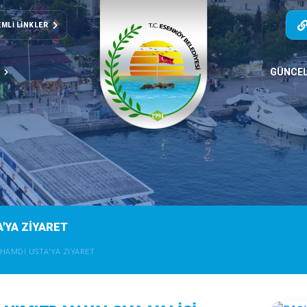
MLI LINKLER
T
GÜNCE
'YA ZİYARET
HAMDİ USTA'YA ZİYARET