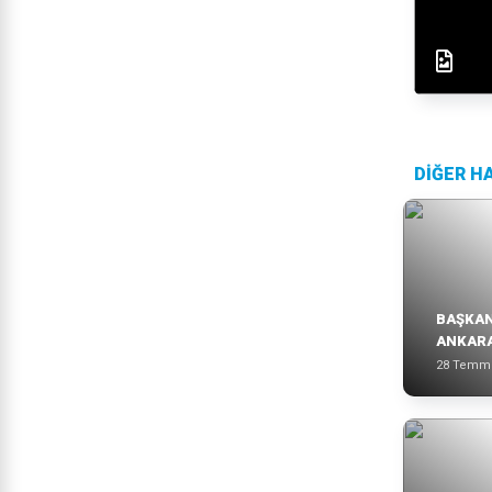
DİĞER H
BAŞKAN
ANKAR
28 Temm