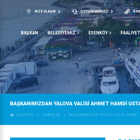
BIZE ULAŞIN
İLETİŞİM MERKEZİ
ÖNE
BAŞKAN
BELEDİYEMİZ
ESENKÖY
FAALİYE
BAŞKANIMIZDAN YALOVA VALİSİ AHMET HAMDİ USTA
ANASAYFA
HABERLER
BAŞKANIMIZDAN YALOVA VALİSİ AHMET 