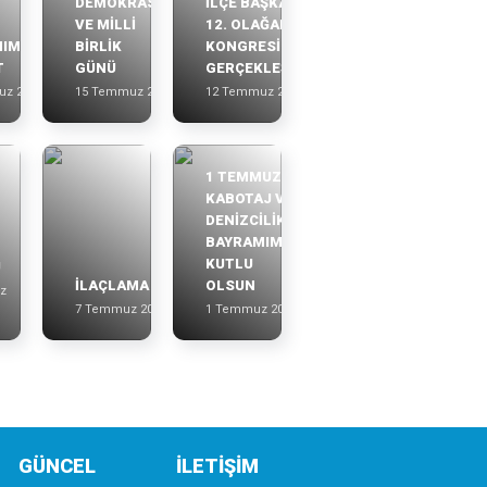
DEMOKRASİ
İLÇE BAŞKANLIĞI
VE MİLLİ
12. OLAĞAN
IMIZA
BİRLİK
KONGRESİ
T
GÜNÜ
GERÇEKLEŞTİRİLDİ
uz 2026
15 Temmuz 2026
12 Temmuz 2026
1 TEMMUZ
KABOTAJ VE
DENİZCİLİK
BAYRAMIMIZ
KUTLU
U
İLAÇLAMA
OLSUN
z
7 Temmuz 2026
1 Temmuz 2026
GÜNCEL
İLETİŞİM