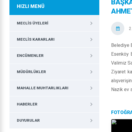
BAŞKA
HIZLI MENÜ
AHMET
MECLIS ÜYELERI
2
MECLIS KARARLARI
Belediye 
Esenköy B
ENCÜMENLER
Valimiz Sa
Ziyaret k
MÜDÜRLÜKLER
alışverişi
MAHALLE MUHTARLIKLARI
Nazik ev s
HABERLER
FOTOĞR
DUYURULAR