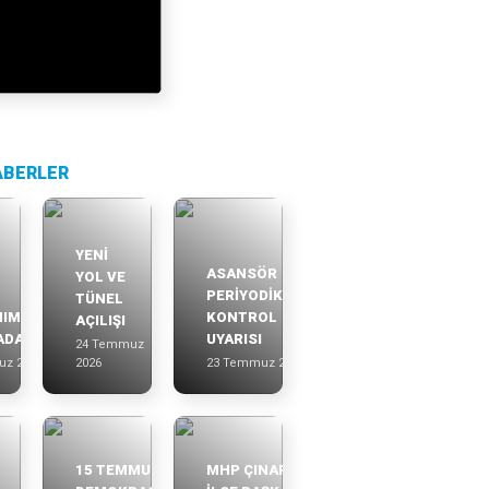
ABERLER
YENİ
ASANSÖR
YOL VE
PERİYODİK
TÜNEL
IMIZ
KONTROL
AÇILIŞI
ADA
UYARISI
24 Temmuz
uz 2026
2026
23 Temmuz 2026
15 TEMMUZ
MHP ÇINARCIK