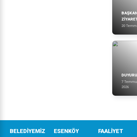
BAŞKAN
ZİYARE
20 Temm
DUYUR
7 Temmu
2026
BELEDİYEMİZ
ESENKÖY
FAALİYET