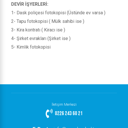
DEVİR İŞYERLERİ:
1- Dask poliçesi fotokopisi (Üstünde ev varsa )
2- Tapu fotokopisi ( Mülk sahibi ise )
3- Kira kontratı ( Kiracı ise )
4- Şirket evrakları (Şirket ise )
5- Kimlik fotokopisi
İletişim Merkezi
0226 243 60 21