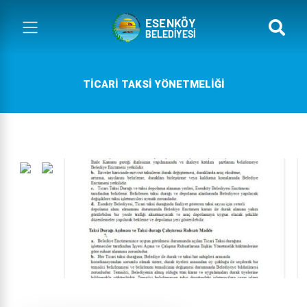
TICARI TAKSI YÖNETMELIĞI