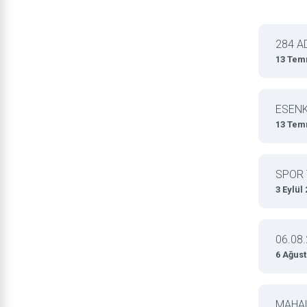
284 A
13 Tem
ESENK
13 Tem
SPOR 
3 Eylül
06.08
6 Ağust
MAHAL