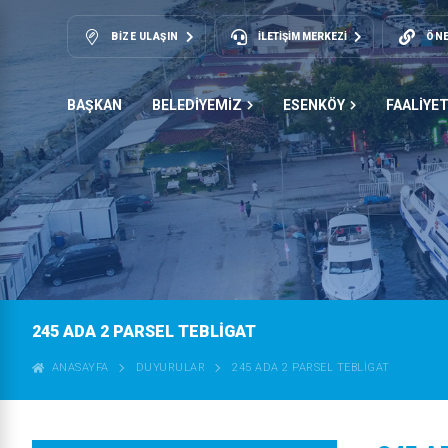
BIZE ULAŞIN
İLETİŞİM MERKEZİ
ÖNE
BAŞKAN
BELEDİYEMİZ
ESENKÖY
FAALİYE
245 ADA 2 PARSEL TEBLİGAT
ANASAYFA
DUYURULAR
245 ADA 2 PARSEL TEBLİGAT