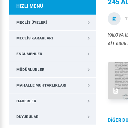
245 A
HIZLI MENÜ
1
MECLIS ÜYELERI
YALOVA İ
MECLIS KARARLARI
AİT 6306
ENCÜMENLER
MÜDÜRLÜKLER
MAHALLE MUHTARLIKLARI
HABERLER
DUYURULAR
DİĞER D