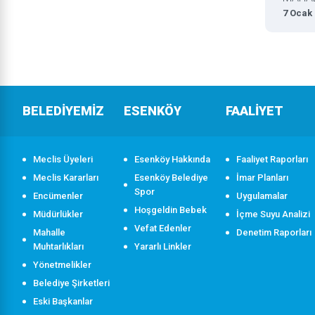
7 Ocak
BELEDİYEMİZ
ESENKÖY
FAALİYET
Meclis Üyeleri
Esenköy Hakkında
Faaliyet Raporları
Meclis Kararları
Esenköy Belediye
İmar Planları
Spor
Encümenler
Uygulamalar
Hoşgeldin Bebek
Müdürlükler
İçme Suyu Analizi
Vefat Edenler
Mahalle
Denetim Raporları
Muhtarlıkları
Yararlı Linkler
Yönetmelikler
Belediye Şirketleri
Eski Başkanlar