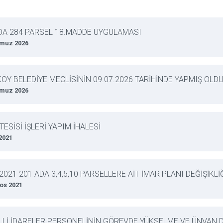
DA 284 PARSEL 18.MADDE UYGULAMASI
muz 2026
ÖY BELEDİYE MECLİSİNİN 09.07.2026 TARİHİNDE YAPMIŞ OL
muz 2026
TESİSİ İŞLERİ YAPIM İHALESİ
 2021
.2021 201 ADA 3,4,5,10 PARSELLERE AİT İMAR PLANI DEĞİŞİKLİ
os 2021
Lİ İDARELER PERSONELİNİN GÖREVDE YÜKSELME VE ÜNVAN DE