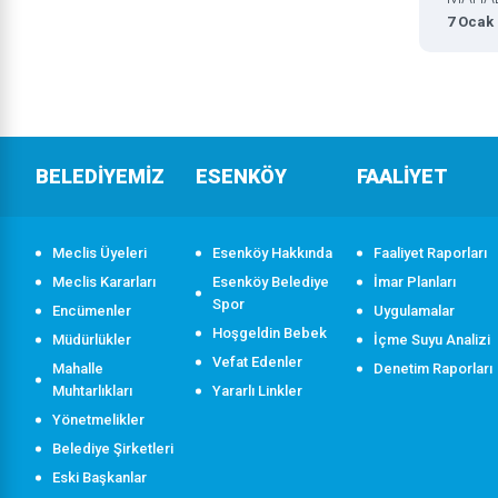
7 Ocak
BELEDİYEMİZ
ESENKÖY
FAALİYET
Meclis Üyeleri
Esenköy Hakkında
Faaliyet Raporları
Meclis Kararları
Esenköy Belediye
İmar Planları
Spor
Encümenler
Uygulamalar
Hoşgeldin Bebek
Müdürlükler
İçme Suyu Analizi
Vefat Edenler
Mahalle
Denetim Raporları
Muhtarlıkları
Yararlı Linkler
Yönetmelikler
Belediye Şirketleri
Eski Başkanlar