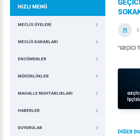
GEÇİCİ
HIZLI MENÜ
SOKAK
MECLIS ÜYELERI
5
MECLIS KARARLARI
"GEÇİCİ 
ENCÜMENLER
MÜDÜRLÜKLER
MAHALLE MUHTARLIKLARI
GEÇİC
İŞÇİSİ
HABERLER
DUYURULAR
DİĞER D