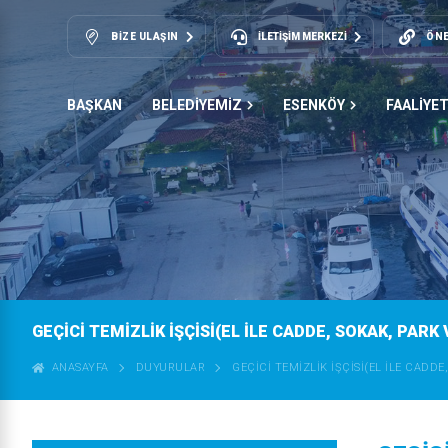
BIZE ULAŞIN
İLETİŞİM MERKEZİ
ÖNE
BAŞKAN
BELEDİYEMİZ
ESENKÖY
FAALİYE
GEÇİCİ TEMİZLİK İŞÇİSİ(EL İLE CADDE, SOKAK, PARK 
ANASAYFA
DUYURULAR
GEÇİCİ TEMİZLİK İŞÇİSİ(EL İLE CADDE,